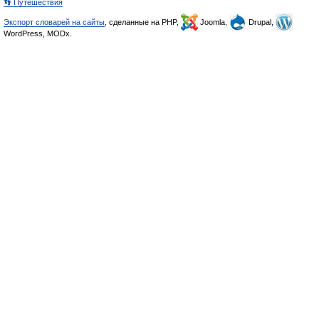
👣 Путешествия
Экспорт словарей на сайты
, сделанные на PHP,
Joomla,
Drupal,
WordPress, MODx.